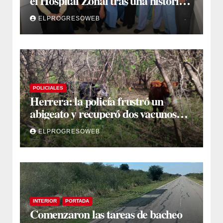
el Hospital Zonal tras una histórica
jornada de intervenciones
ELPROGRESOWEB
laparoscópicas
POLICIALES
Herrera: la policía frustró un
abigeato y recuperó dos vacunos
ocultos en una zona montuosa
ELPROGRESOWEB
INTERIOR
PORTADA
Comenzaron las tareas de bacheo