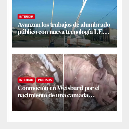
INTERIOR
Avanzan los trabajos de alumbrado
público con nueva tecnología LED
en Estación Taboada
INTERIOR
PORTADA
Conmoción en Weisburd por el
nacimiento de una camada
lechones con graves deformaciones