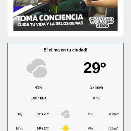
El clima en tu ciudad!
29º
43%
27 km/h
1007 hPa
97%
Hoy
30º / 25º
0%
31 km/h
Mñn.
34º / 24º
0%
40 km/h