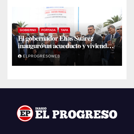
GOBIERNO
PORTADA
TAPA
El gobernador Elías Suárez
inauguró un acueducto y viviendas
sociales en El Simbol y Nueva
ELPROGRESOWEB
Francia