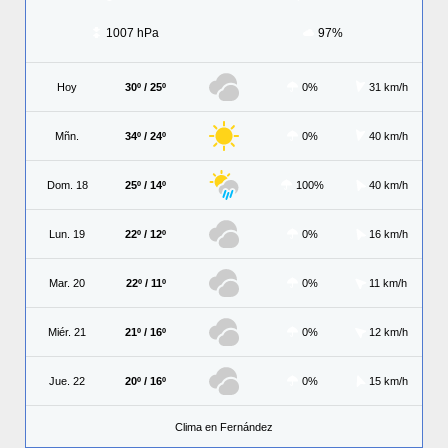
1007 hPa
97%
Hoy
30º / 25º
0%
31 km/h
Mñn.
34º / 24º
0%
40 km/h
Dom. 18
25º / 14º
100%
40 km/h
Lun. 19
22º / 12º
0%
16 km/h
Mar. 20
22º / 11º
0%
11 km/h
Miér. 21
21º / 16º
0%
12 km/h
Jue. 22
20º / 16º
0%
15 km/h
Clima en Fernández