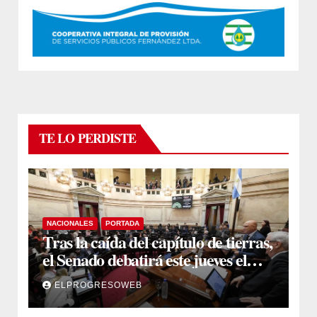
TE LO PERDISTE
NACIONALES
PORTADA
Tras la caída del capítulo de tierras,
el Senado debatirá este jueves el
proyecto sobre propiedad privada
ELPROGRESOWEB