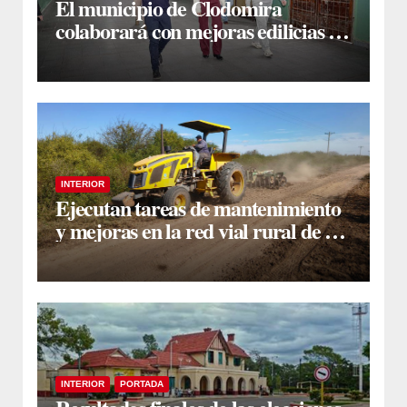
El municipio de Clodomira
colaborará con mejoras edilicias en
la Escuela N° 754 “Dr. José María
Ramos Mejía”
INTERIOR
Ejecutan tareas de mantenimiento
y mejoras en la red vial rural de La
Cañada
INTERIOR
PORTADA