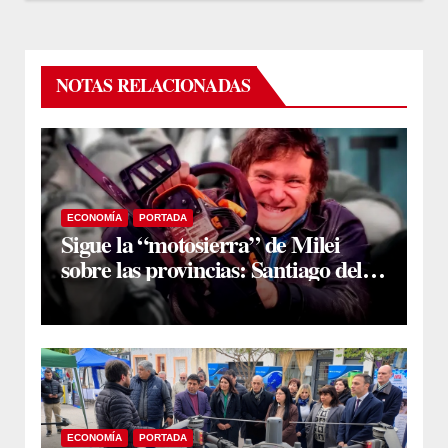
NOTAS RELACIONADAS
ECONOMÍA
PORTADA
Sigue la “motosierra” de Milei
sobre las provincias: Santiago del
Estero, entre las más perjudicadas
por la caída de giros discrecionales
ECONOMÍA
PORTADA