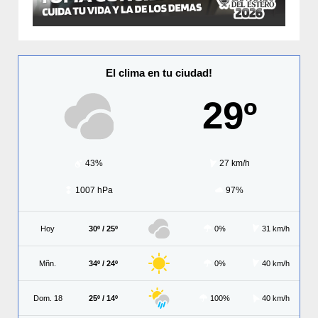
El clima en tu ciudad!
29º
43%
27 km/h
1007 hPa
97%
Hoy
30º / 25º
0%
31 km/h
Mñn.
34º / 24º
0%
40 km/h
Dom. 18
25º / 14º
100%
40 km/h