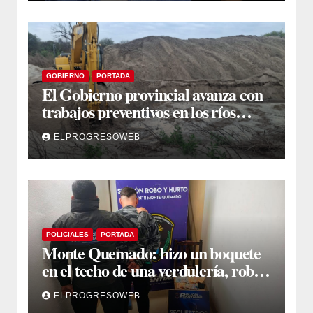
GOBIERNO
PORTADA
El Gobierno provincial avanza con
trabajos preventivos en los ríos
Dulce y Salado y en los Bajos
ELPROGRESOWEB
Submeridionales
POLICIALES
PORTADA
Monte Quemado: hizo un boquete
en el techo de una verdulería, robó
$800.000 y cayó tras ser filmado
ELPROGRESOWEB