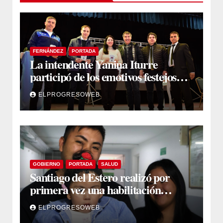
FERNÁNDEZ
PORTADA
La intendente Yanina Iturre
participó de los emotivos festejos
por el Aniversario del Taekwon-Do
ELPROGRESOWEB
en Fernández
GOBIERNO
PORTADA
SALUD
Santiago del Estero realizó por
primera vez una habilitación
auditiva con vincha de conducción
ELPROGRESOWEB
ósea