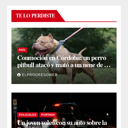
TE LO PERDISTE
PAÍS
Conmoción en Córdoba: un perro
pitbull atacó y mató a un nene de 3
años
ELPROGRESOWEB
POLICIALES
PORTADA
Un joven volcó con su auto sobre la