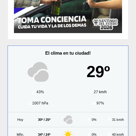
El clima en tu ciudad!
29º
43%
27 km/h
1007 hPa
97%
Hoy
30º / 25º
0%
31 km/h
Mñn.
34º / 24º
0%
40 km/h