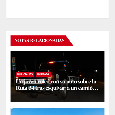
NOTAS RELACIONADAS
POLICIALES
PORTADA
Un joven volcó con su auto sobre la
Ruta 34 tras esquivar a un camión
que se cruzó de carril