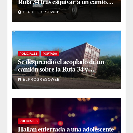
Ruta 34 tras esquivar a un camión
que se cruzó de carril
ELPROGRESOWEB
POLICIALES
PORTADA
Se desprendió el acoplado de un
camión sobre la Ruta 34 y
camioneros se unieron para
ELPROGRESOWEB
retirarlo
POLICIALES
Hallan enterrada a una adolescente