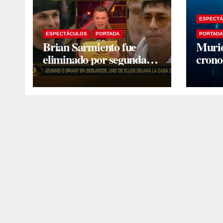
ESPECT
ESPECTÁCULOS
PORTADA
PORTADA
Brian Sarmiento fue
Murió
eliminado por segunda
crono
vez de Gran Hermano
icono
2026 y se despidió
pidiendo disculpas