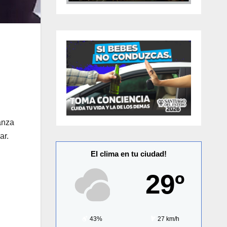
anza
ar.
El clima en tu ciudad!
29º
43%
27 km/h