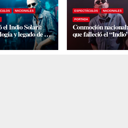
ÁCULOS
NACIONALES
ESPECTÁCULOS
NACIONALES
PORTADA
 el Indio Solari:
Conmoción nacional
logía y legado de un
que falleció el “Indio
 del rock argentino
Solari?