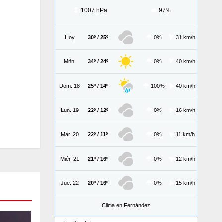
1007 hPa
97%
Hoy
30º / 25º
0%
31 km/h
Mñn.
34º / 24º
0%
40 km/h
Dom. 18
25º / 14º
100%
40 km/h
Lun. 19
22º / 12º
0%
16 km/h
Mar. 20
22º / 11º
0%
11 km/h
Miér. 21
21º / 16º
0%
12 km/h
Jue. 22
20º / 16º
0%
15 km/h
Clima en Fernández