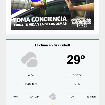
El clima en tu ciudad!
29º
43%
27 km/h
1007 hPa
97%
Hoy
30º / 25º
0%
31 km/h