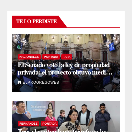
TE LO PERDISTE
NACIONALES
PORTADA
TAPA
El Senado votó la ley de propiedad
privada: el proyecto obtuvo media
sanción
ELPROGRESOWEB
FERNÁNDEZ
PORTADA
Tras el contundente triunfo en las