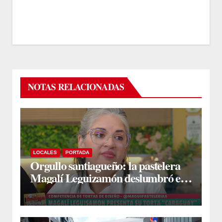
NOTAS RELACIONADAS
LOCALES
PORTADA
Orgullo santiagueño: la pastelera
Magalí Leguizamón deslumbró en
Canal 13 con su torta “Caraguay” y
ganó la competencia