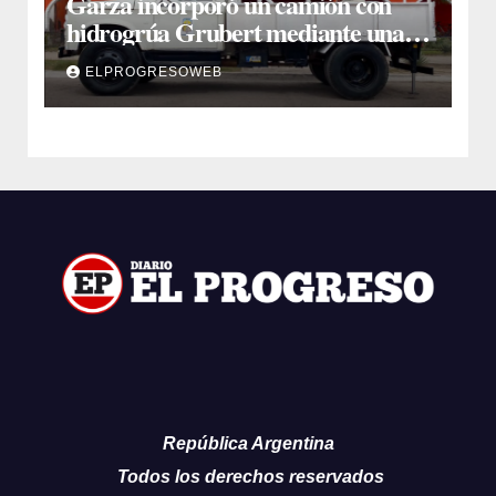
Garza incorporó un camión con
hidrogrúa Grubert mediante una
inversión de $35 millones con fondos
ELPROGRESOWEB
municipales
República Argentina
Todos los derechos reservados