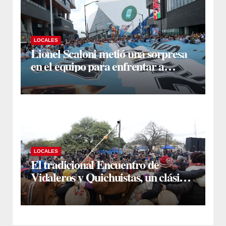
LOCALES
Lionel Scaloni metió una sorpresa
en el equipo para enfrentar a
Inglaterra: Giuliano Simeone
reemplazará a Rodrigo De Paul
LOCALES
El tradicional Encuentro de
Vidaleros y Quichuistas, un clásico
en el mes aniversario