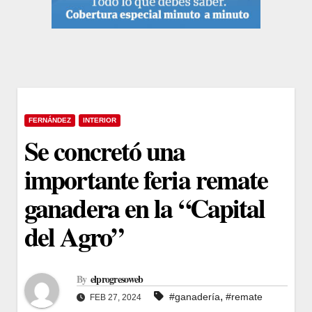
FERNÁNDEZ
INTERIOR
Se concretó una
importante feria remate
ganadera en la “Capital
del Agro”
By
elprogresoweb
,
#ganadería
#remate
FEB 27, 2024