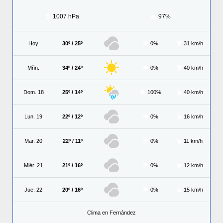
1007 hPa
97%
Hoy
30º / 25º
0%
31 km/h
Mñn.
34º / 24º
0%
40 km/h
Dom. 18
25º / 14º
100%
40 km/h
Lun. 19
22º / 12º
0%
16 km/h
Mar. 20
22º / 11º
0%
11 km/h
Miér. 21
21º / 16º
0%
12 km/h
Jue. 22
20º / 16º
0%
15 km/h
Clima en Fernández