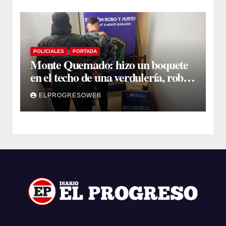
POLICIALES
PORTADA
Monte Quemado: hizo un boquete
en el techo de una verdulería, robó
$800.000 y cayó tras ser filmado
ELPROGRESOWEB