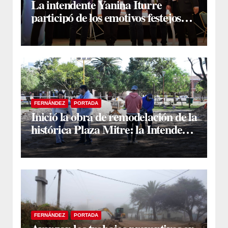
La intendente Yanina Iturre
participó de los emotivos festejos
por el Aniversario del Taekwon-Do
en Fernández
FERNÁNDEZ
PORTADA
Inició la obra de remodelación de la
histórica Plaza Mitre: la Intendente
Yanina Iturre supervisó los
primeros trabajos
FERNÁNDEZ
PORTADA