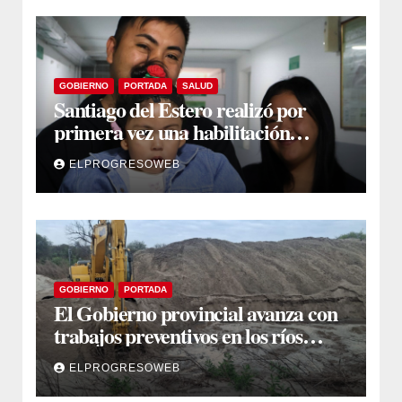
GOBIERNO
PORTADA
SALUD
Santiago del Estero realizó por
primera vez una habilitación
auditiva con vincha de conducción
ELPROGRESOWEB
ósea
GOBIERNO
PORTADA
El Gobierno provincial avanza con
trabajos preventivos en los ríos
Dulce y Salado y en los Bajos
ELPROGRESOWEB
Submeridionales