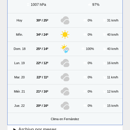
1007 hPa
97%
Hoy
30º / 25º
0%
31 km/h
Mñn.
34º / 24º
0%
40 km/h
Dom. 18
25º / 14º
100%
40 km/h
Lun. 19
22º / 12º
0%
16 km/h
Mar. 20
22º / 11º
0%
11 km/h
Miér. 21
21º / 16º
0%
12 km/h
Jue. 22
20º / 16º
0%
15 km/h
Clima en Fernández
Archivo por meses