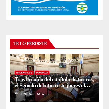
TE LO PERDISTE
NACIONALES
PORTADA
Tras la caída del capítulo de tierras,
el Senado debatirá este jueves el
proyecto sobre propiedad privada
ELPROGRESOWEB