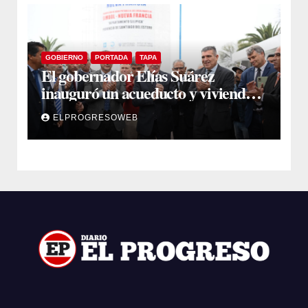
GOBIERNO
PORTADA
TAPA
El gobernador Elías Suárez
inauguró un acueducto y viviendas
sociales en El Simbol y Nueva
ELPROGRESOWEB
Francia