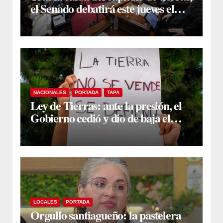
el Senado debatirá este jueves el
proyecto sobre propiedad privada
NACIONALES
PORTADA
TAPA
Ley de Tierras: ante la presión, el
Gobierno cedió y dio de baja el
capítulo de la polémica
LOCALES
PORTADA
Orgullo santiagueño: la pastelera