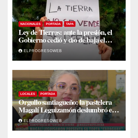
NACIONALES
PORTADA
TAPA
Ley de Tierras: ante la presión, el
Gobierno cedió y dio de baja el
capítulo de la polémica
ELPROGRESOWEB
LOCALES
PORTADA
Orgullo santiagueño: la pastelera
Magalí Leguizamón deslumbró en
Canal 13 con su torta “Caraguay” y
ELPROGRESOWEB
ganó la competencia