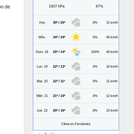
1007 hPa
97%
ón de
Hoy
30º / 25º
0%
31 km/h
Mñn.
34º / 24º
0%
40 km/h
Dom. 18
25º / 14º
100%
40 km/h
Lun. 19
22º / 12º
0%
16 km/h
Mar. 20
22º / 11º
0%
11 km/h
Miér. 21
21º / 16º
0%
12 km/h
Jue. 22
20º / 16º
0%
15 km/h
Clima en Fernández