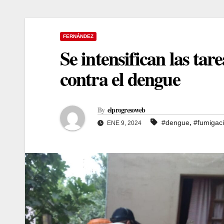
FERNÁNDEZ
Se intensifican las tar
contra el dengue
By
elprogresoweb
,
#dengue
#fumigac
ENE 9, 2024