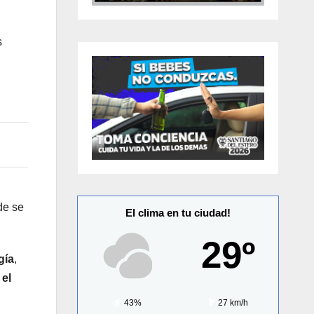
s
de se
El clima en tu ciudad!
29º
gía
,
 el
43%
27 km/h