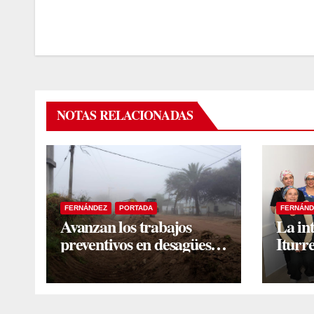
NOTAS RELACIONADAS
FERNÁNDEZ
PORTADA
FERNÁND
Avanzan los trabajos
La in
preventivos en desagües
Iturre
pluviales para mitigar el
Zonal
impacto de la temporada
jorna
de lluvias
lapar