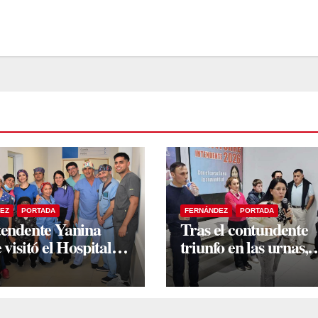
EZ
PORTADA
FERNÁNDEZ
PORTADA
tendente Yanina
Tras el contundente
 visitó el Hospital
triunfo en las urnas,
 tras una histórica
Yanina Iturre encab
da de intervenciones
un encuentro con vec
oscópicas
y dirigentes en Fern