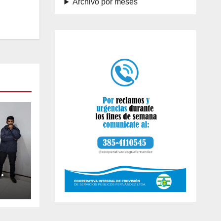
Archivo por meses
ezó
inos
ández