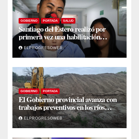
GOBIERNO
PORTADA
SALUD
Santiago del Estero realizó por
primera vez una habilitación
auditiva con vincha de conducción
ELPROGRESOWEB
ósea
GOBIERNO
PORTADA
El Gobierno provincial avanza con
trabajos preventivos en los ríos
Dulce y Salado y en los Bajos
ELPROGRESOWEB
Submeridionales