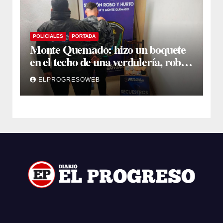
POLICIALES
PORTADA
Monte Quemado: hizo un boquete
en el techo de una verdulería, robó
$800.000 y cayó tras ser filmado
ELPROGRESOWEB