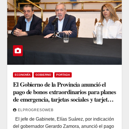
ECONOMÍA
GOBIERNO
PORTADA
El Gobierno de la Provincia anunció el
pago de bonos extraordinarios para planes
de emergencia, tarjetas sociales y tarjetas
para beneficiarios celíacos
ELPROGRESOWEB
El jefe de Gabinete, Elías Suárez, por indicación
del gobernador Gerardo Zamora, anunció el pago