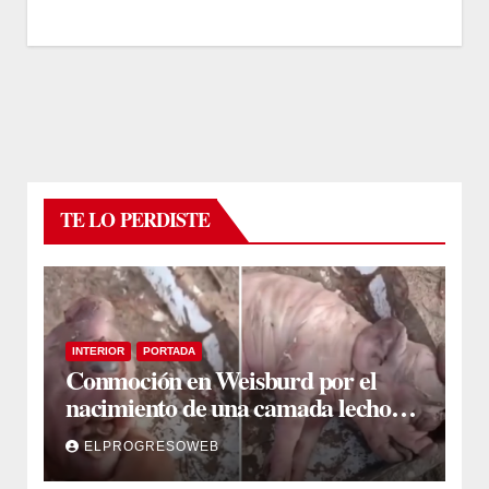
TE LO PERDISTE
INTERIOR
PORTADA
Conmoción en Weisburd por el
nacimiento de una camada lechones
con graves deformaciones
ELPROGRESOWEB