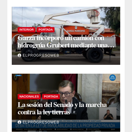
INTERIOR
PORTADA
Garza incorporó un camión con
hidrogrúa Grubert mediante una
inversión de $35 millones con fondos
ELPROGRESOWEB
municipales
NACIONALES
PORTADA
La sesión del Senado y la marcha
contra la ley tierras
ELPROGRESOWEB