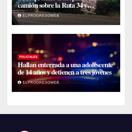
camión sobre la Ruta 34 y
camioneros se unieron para
ELPROGRESOWEB
retirarlo
POLICIALES
Hallan enterrada a una adolescente
de 14 años y detienen a tres jóvenes
ELPROGRESOWEB