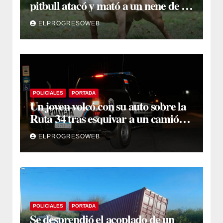
pitbull atacó y mató a un nene de 3
años
ELPROGRESOWEB
POLICIALES
PORTADA
Un joven volcó con su auto sobre la
Ruta 34 tras esquivar a un camión
que se cruzó de carril
ELPROGRESOWEB
POLICIALES
PORTADA
Se desprendió el acoplado de un