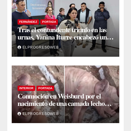
FERNÁNDEZ
PORTADA
Tras el contundente triunfo en las
urnas, Yanina Iturre encabezó un
encuentro con vecinos y dirigentes
ELPROGRESOWEB
en Fernández
INTERIOR
PORTADA
Conmoción en Weisburd por el
nacimiento de una camada lechones
con graves deformaciones
ELPROGRESOWEB