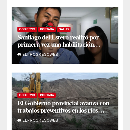
GOBIERNO
PORTADA
SALUD
Santiago del Estero realizó por
primera vez una habilitación
auditiva con vincha de conducción
ELPROGRESOWEB
ósea
GOBIERNO
PORTADA
El Gobierno provincial avanza con
trabajos preventivos en los ríos
Dulce y Salado y en los Bajos
ELPROGRESOWEB
Submeridionales