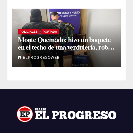
POLICIALES
PORTADA
Monte Quemado: hizo un boquete
en el techo de una verdulería, robó
$800.000 y cayó tras ser filmado
ELPROGRESOWEB