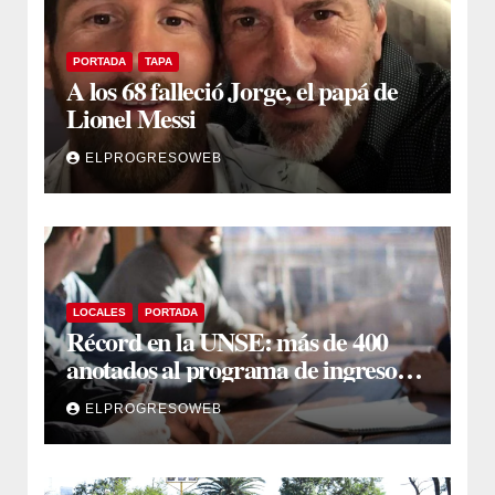
PORTADA
TAPA
A los 68 falleció Jorge, el papá de
Lionel Messi
ELPROGRESOWEB
LOCALES
PORTADA
Récord en la UNSE: más de 400
anotados al programa de ingreso
sin secundario
ELPROGRESOWEB