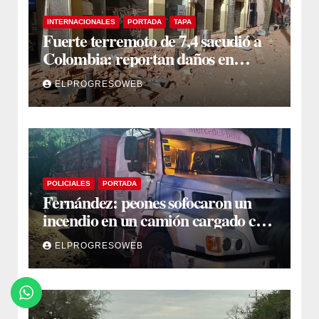
INTERNACIONALES
PORTADA
TAPA
Fuerte terremoto de 7,4 sacudió a
Colombia: reportan daños en
edificios en Bogotá, Medellín y Cali
ELPROGRESOWEB
POLICIALES
PORTADA
Fernández: peones sofocaron un
incendio en un camión cargado con
carbón sacando agua de una
ELPROGRESOWEB
acequia