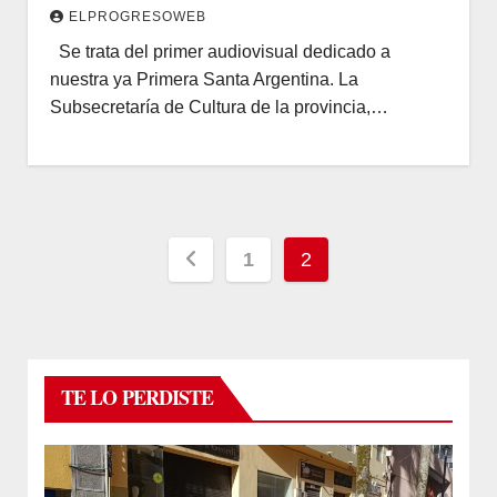
ELPROGRESOWEB
Se trata del primer audiovisual dedicado a
nuestra ya Primera Santa Argentina. La
Subsecretaría de Cultura de la provincia,…
Paginación
1
2
de
entradas
TE LO PERDISTE