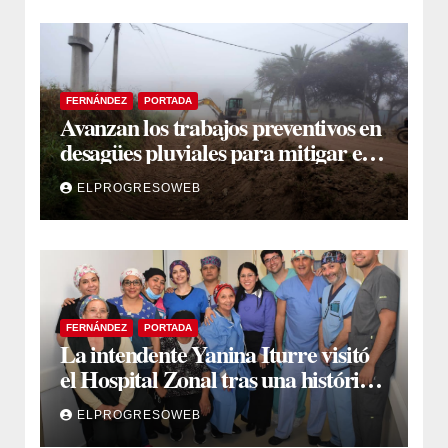
FERNÁNDEZ
PORTADA
Avanzan los trabajos preventivos en
desagües pluviales para mitigar el
impacto de la temporada de lluvias
ELPROGRESOWEB
FERNÁNDEZ
PORTADA
La intendente Yanina Iturre visitó
el Hospital Zonal tras una histórica
jornada de intervenciones
ELPROGRESOWEB
laparoscópicas