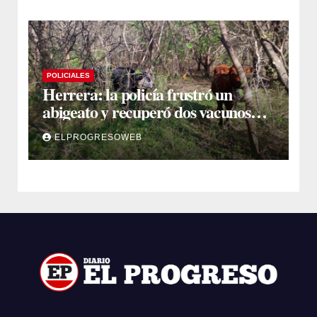
POLICIALES
Herrera: la policía frustró un
abigeato y recuperó dos vacunos
ocultos en una zona montuosa
ELPROGRESOWEB