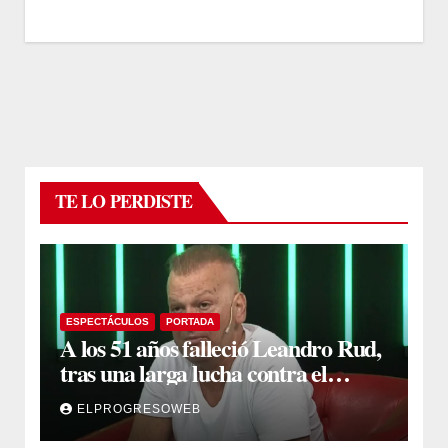
TE LO PERDISTE
ESPECTÁCULOS
PORTADA
A los 51 años falleció Leandro Rud,
tras una larga lucha contra el
cáncer
ELPROGRESOWEB