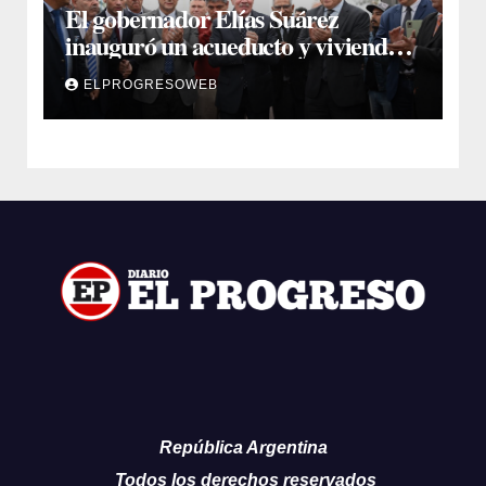
El gobernador Elías Suárez
inauguró un acueducto y viviendas
sociales en El Simbol y Nueva
ELPROGRESOWEB
Francia
República Argentina
Todos los derechos reservados