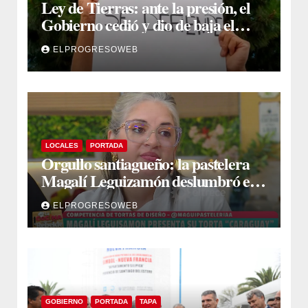
Ley de Tierras: ante la presión, el
Gobierno cedió y dio de baja el
capítulo de la polémica
ELPROGRESOWEB
LOCALES
PORTADA
Orgullo santiagueño: la pastelera
Magalí Leguizamón deslumbró en
Canal 13 con su torta “Caraguay” y
ELPROGRESOWEB
ganó la competencia
GOBIERNO
PORTADA
TAPA