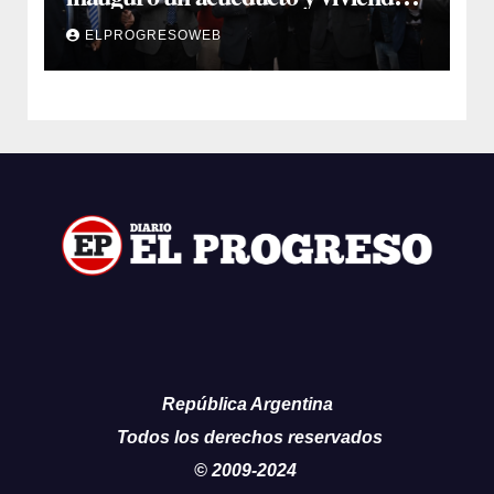
sociales en El Simbol y Nueva
ELPROGRESOWEB
Francia
República Argentina
Todos los derechos reservados
© 2009-2024