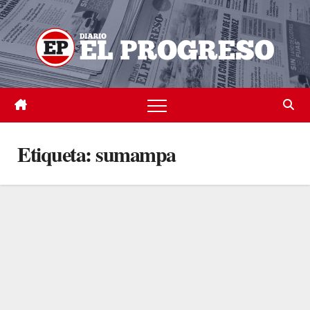
Skip
to
content
Etiqueta:
sumampa