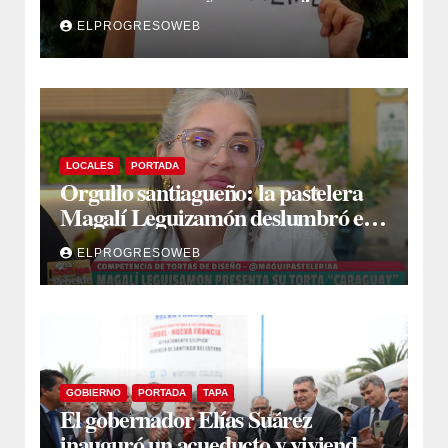
capítulo de la polémica
ELPROGRESOWEB
LOCALES
PORTADA
Orgullo santiagueño: la pastelera
Magalí Leguizamón deslumbró en
Canal 13 con su torta “Caraguay” y
ELPROGRESOWEB
ganó la competencia
GOBIERNO
PORTADA
TAPA
El gobernador Elías Suárez
inauguró un acueducto y viviendas