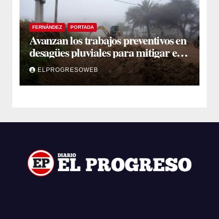
FERNÁNDEZ
PORTADA
Avanzan los trabajos preventivos en
desagües pluviales para mitigar el
impacto de la temporada de lluvias
ELPROGRESOWEB