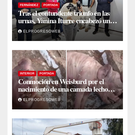
FERNÁNDEZ
PORTADA
Tras el contundente triunfo en las
urnas, Yanina Iturre encabezó un
encuentro con vecinos y dirigentes
ELPROGRESOWEB
en Fernández
INTERIOR
PORTADA
Conmoción en Weisburd por el
nacimiento de una camada lechones
con graves deformaciones
ELPROGRESOWEB