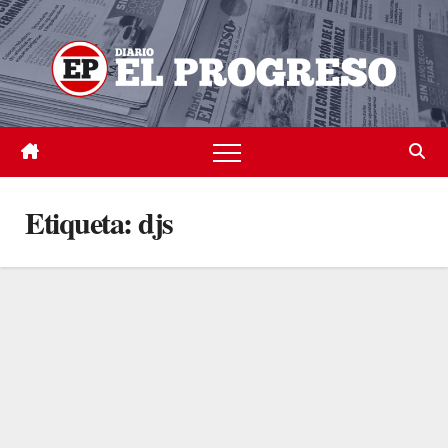
Skip
to
content
Etiqueta:
djs