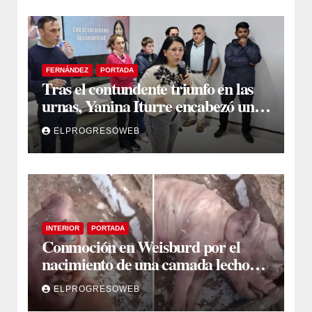
FERNÁNDEZ
PORTADA
Tras el contundente triunfo en las
urnas, Yanina Iturre encabezó un
encuentro con vecinos y dirigentes
ELPROGRESOWEB
en Fernández
INTERIOR
PORTADA
Conmoción en Weisburd por el
nacimiento de una camada lechones
con graves deformaciones
ELPROGRESOWEB