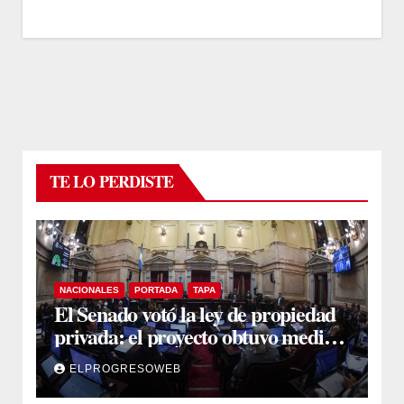
TE LO PERDISTE
NACIONALES
PORTADA
TAPA
El Senado votó la ley de propiedad
privada: el proyecto obtuvo media
sanción
ELPROGRESOWEB