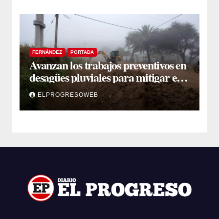
FERNÁNDEZ
PORTADA
Avanzan los trabajos preventivos en
desagües pluviales para mitigar el
impacto de la temporada de lluvias
ELPROGRESOWEB