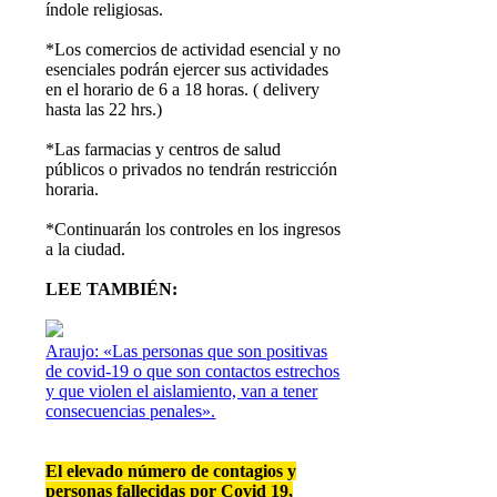
índole religiosas.
*Los comercios de actividad esencial y no
esenciales podrán ejercer sus actividades
en el horario de 6 a 18 horas. ( delivery
hasta las 22 hrs.)
*Las farmacias y centros de salud
públicos o privados no tendrán restricción
horaria.
*Continuarán los controles en los ingresos
a la ciudad.
LEE TAMBIÉN:
Araujo: «Las personas que son positivas
de covid-19 o que son contactos estrechos
y que violen el aislamiento, van a tener
consecuencias penales».
El elevado número de contagios y
personas fallecidas por Covid 19,