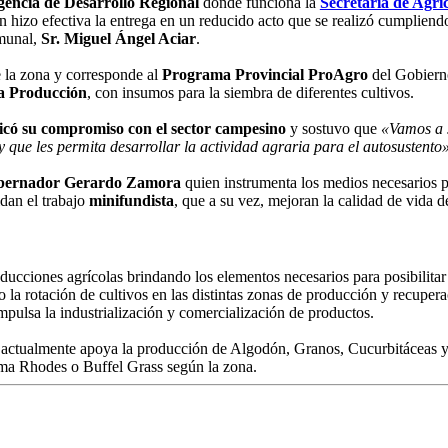
encia de Desarrollo Regional
donde funciona la
Secretaría de Agri
 hizo efectiva la entrega en un reducido acto que se realizó cumpliendo 
omunal,
Sr. Miguel Ángel Aciar
.
e la zona y corresponde al
Programa Provincial ProAgro
del Gobierno
la Producción
, con insumos para la siembra de diferentes cultivos.
ificó su compromiso con el sector campesino
y sostuvo que
«Vamos a s
y que les permita desarrollar la actividad agraria para el autosustento
bernador Gerardo Zamora
quien instrumenta los medios necesarios 
dan el trabajo
minifundista
, que a su vez, mejoran la calidad de vida 
ucciones agrícolas brindando los elementos necesarios para posibilitar e
 la rotación de cultivos en las distintas zonas de producción y recupera
mpulsa la industrialización y comercialización de productos.
s: actualmente apoya la producción de Algodón, Granos, Cucurbitáceas y
ama Rhodes o Buffel Grass según la zona.