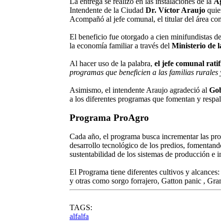
La entrega se realizó en las instalaciones de la
Ag
Intendente de la Ciudad
Dr. Víctor Araujo
quien
Acompañó al jefe comunal, el titular del área c
El beneficio fue otorgado a cien minifundistas d
la economía familiar a través del
Ministerio de 
Al hacer uso de la palabra,
el jefe comunal rat
programas que beneficien a las familias rurales 
Asimismo, el intendente Araujo agradeció al
Go
a los diferentes programas que fomentan y respal
Programa ProAgro
Cada año, el programa busca incrementar las prod
desarrollo tecnológico de los predios, fomentando
sustentabilidad de los sistemas de producción e i
El Programa tiene diferentes cultivos y alcance
y otras como sorgo forrajero, Gatton panic , Gr
TAGS:
alfalfa