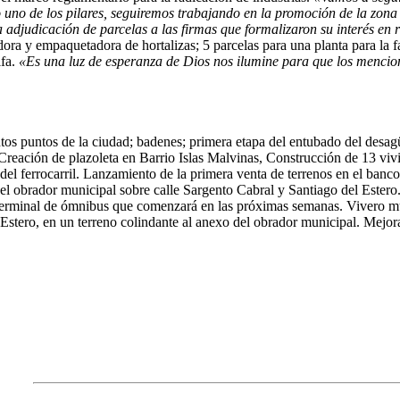
uno de los pilares, seguiremos trabajando en la promoción de la zona
 la adjudicación de parcelas a las firmas que formalizaron su interés en
ora y empaquetadora de hortalizas; 5 parcelas para una planta para la f
lfa.
«Es una luz de esperanza de Dios nos ilumine para que los mencio
ntos puntos de la ciudad; badenes; primera etapa del entubado del des
Creación de plazoleta en Barrio Islas Malvinas, Construcción de 13 vivi
del ferrocarril. Lanzamiento de la primera venta de terrenos en el ban
el obrador municipal sobre calle Sargento Cabral y Santiago del Estero
erminal de ómnibus que comenzará en las próximas semanas. Vivero mun
 Estero, en un terreno colindante al anexo del obrador municipal. Mejor