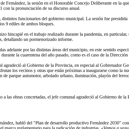
 de Fernández, la sesión en el Honorable Concejo Deliberante en la que
1 con la pronunciación de su discurso anual.
distintos funcionarios del gobierno municipal. La sesión fue presidida
 los 9 ediles de ambos bloques.
izo hincapié en el trabajo realizado durante la pandemia, en particular, 
adas, detallando un pormenorizado informe.
das adelante por las distintas áreas del municipio, en este sentido espec
ia durante la cuarentena del año pasado, como es el caso de la Dirección
al agradeció al Gobierno de la Provincia, en especial al Gobrenador Ge
frutan los vecinos y otras que están próximas a inaugurarse como la nu
 de parque automotor, arbolado urbano, iluminación, playón del ferroca
 a las obras concretadas, el jefe comunal agradeció al Gobierno de la
rnández, habló del "Plan de desarrollo productivo Fernández 2030" con 
r el marco reglamentario para la radicación de industrias.
«Vamos a segui