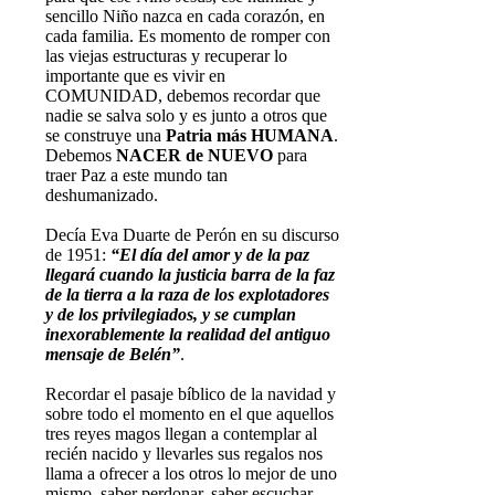
sencillo Niño nazca en cada corazón, en
cada familia. Es momento de romper con
las viejas estructuras y recuperar lo
importante que es vivir en
COMUNIDAD, debemos recordar que
nadie se salva solo y es junto a otros que
se construye una
Patria más HUMANA
.
Debemos
NACER de NUEVO
para
traer Paz a este mundo tan
deshumanizado.
Decía Eva Duarte de Perón en su discurso
de 1951:
“El día del amor y de la paz
llegará cuando la justicia barra de la faz
de la tierra a la raza de los explotadores
y de los privilegiados, y se cumplan
inexorablemente la realidad del antiguo
mensaje de Belén”
.
Recordar el pasaje bíblico de la navidad y
sobre todo el momento en el que aquellos
tres reyes magos llegan a contemplar al
recién nacido y llevarles sus regalos nos
llama a ofrecer a los otros lo mejor de uno
mismo, saber perdonar, saber escuchar,