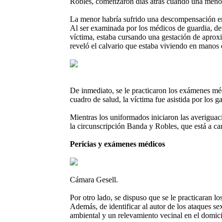
Robles, comenzaron días atrás cuando una menor 
La menor habría sufrido una descompensación en 
Al ser examinada por los médicos de guardia, d
víctima, estaba cursando una gestación de aproxim
reveló el calvario que estaba viviendo en manos 
De inmediato, se le practicaron los exámenes mé
cuadro de salud, la víctima fue asistida por los 
Mientras los uniformados iniciaron las averiguaci
la circunscripción Banda y Robles, que está a ca
Pericias y exámenes médicos
Cámara Gesell.
Por otro lado, se dispuso que se le practicaran l
Además, de identificar al autor de los ataques s
ambiental y un relevamiento vecinal en el domici