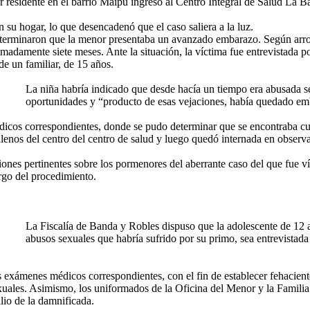
residente en el barrio Maipú ingresó al Centro Integral de Salud La B
su hogar, lo que desencadenó que el caso saliera a la luz.
eterminaron que la menor presentaba un avanzado embarazo. Según arro
adamente siete meses. Ante la situación, la víctima fue entrevistada po
de un familiar, de 15 años.
La niña habría indicado que desde hacía un tiempo era abusada s
oportunidades y “producto de esas vejaciones, había quedado em
dicos correspondientes, donde se pudo determinar que se encontraba cu
galenos del centro del centro de salud y luego quedó internada en observ
ones pertinentes sobre los pormenores del aberrante caso del que fue ví
rgo del procedimiento.
La Fiscalía de Banda y Robles dispuso que la adolescente de 12 
abusos sexuales que habría sufrido por su primo, sea entrevistad
os exámenes médicos correspondientes, con el fin de establecer fehacient
exuales. Asimismo, los uniformados de la Oficina del Menor y la Famili
lio de la damnificada.